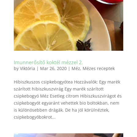
Imunnerősítő koktél mézzel 2.
by
Viktória
|
Mar 26, 2020
|
Méz
,
Mézes receptek
Hibiszkuszos csipkebogyótea Hozzávalók: Egy marék
szárított hibiszkuszvirág Egy marék szárított
csipkebogyó Méz Esetleg citrom Hibiszkuszvirágot és
csipkebogyót egyaránt vehettek bio boltokban, nem
is különösebben drágák. De ha jól körülnéztek,
csipkebogyóbokrot...